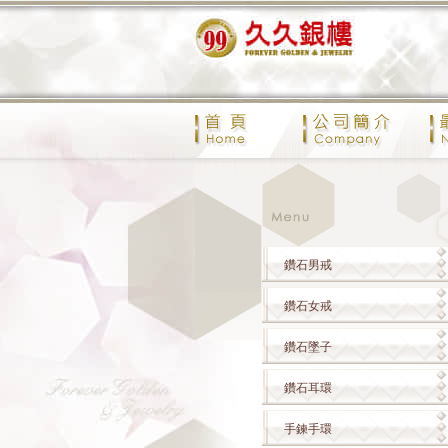
鑽石男戒
鑽石女戒
鑽石墜子
鑽石耳環
手鍊手環