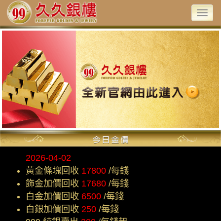
Toggl
naviga
2026-04-02
黃金條塊回收
17800
/每錢
飾金加價回收
17680
/每錢
白金加價回收
6500
/每錢
白銀加價回收
250
/每錢