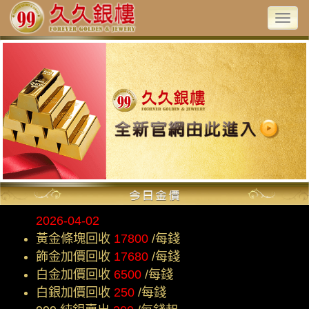
Toggl
naviga
2026-04-02
黃金條塊回收
17800
/每錢
飾金加價回收
17680
/每錢
白金加價回收
6500
/每錢
白銀加價回收
250
/每錢