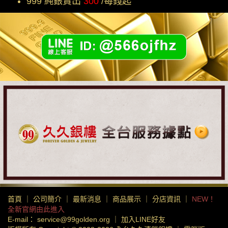
999 純銀賣出
300
/每錢起
首頁
｜
公司簡介
｜
最新消息
｜
商品展示
｜
分店資訊
｜
NEW！
全新官網由此進入
E-mail：
service@99golden.org
｜
加入LINE好友