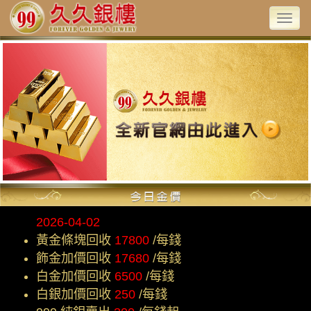
Toggl
naviga
2026-04-02
黃金條塊回收
17800
/每錢
飾金加價回收
17680
/每錢
白金加價回收
6500
/每錢
白銀加價回收
250
/每錢