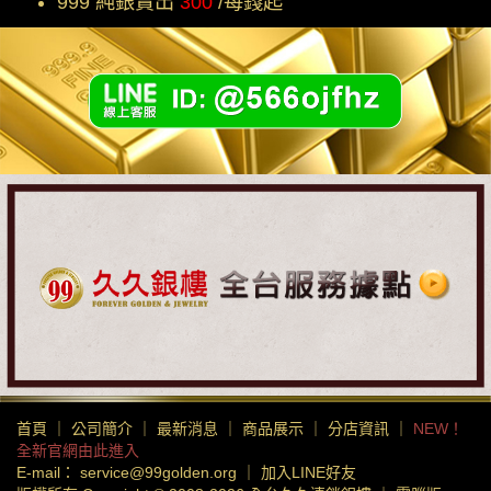
999 純銀賣出
300
/每錢起
首頁
｜
公司簡介
｜
最新消息
｜
商品展示
｜
分店資訊
｜
NEW！
全新官網由此進入
E-mail：
service@99golden.org
｜
加入LINE好友