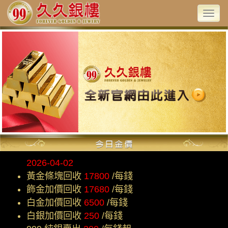
Toggl
naviga
2026-04-02
黃金條塊回收
17800
/每錢
飾金加價回收
17680
/每錢
白金加價回收
6500
/每錢
白銀加價回收
250
/每錢