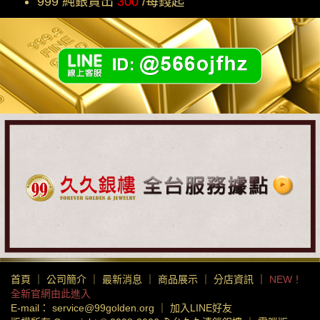
999 純銀賣出
300
/每錢起
首頁
｜
公司簡介
｜
最新消息
｜
商品展示
｜
分店資訊
｜
NEW！
全新官網由此進入
E-mail：
service@99golden.org
｜
加入LINE好友