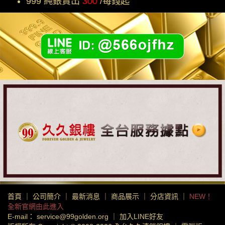
999 純銀賣出
300
/每錢起
首頁
｜
公司簡介
｜
最新消息
｜
商品展示
｜
分店資訊
｜
NEW！
全新官網由此進入
E-mail：
service@99golden.org
｜
加入LINE好友