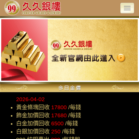
Toggl
naviga
2026-04-02
黃金條塊回收
17800
/每錢
飾金加價回收
17680
/每錢
白金加價回收
6500
/每錢
白銀加價回收
250
/每錢