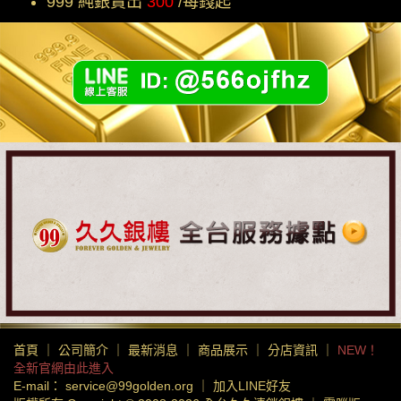
999 純銀賣出
300
/每錢起
首頁
｜
公司簡介
｜
最新消息
｜
商品展示
｜
分店資訊
｜
NEW！
全新官網由此進入
E-mail：
service@99golden.org
｜
加入LINE好友