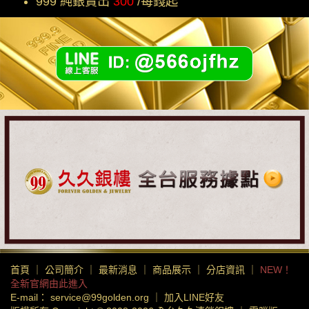
999 純銀賣出
300
/每錢起
首頁
｜
公司簡介
｜
最新消息
｜
商品展示
｜
分店資訊
｜
NEW！
全新官網由此進入
E-mail：
service@99golden.org
｜
加入LINE好友