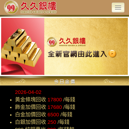
Toggl
naviga
2026-04-02
黃金條塊回收
17800
/每錢
飾金加價回收
17680
/每錢
白金加價回收
6500
/每錢
白銀加價回收
250
/每錢