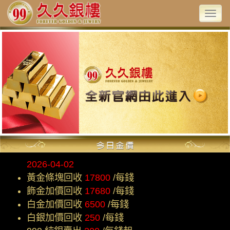
Toggl
naviga
2026-04-02
黃金條塊回收
17800
/每錢
飾金加價回收
17680
/每錢
白金加價回收
6500
/每錢
白銀加價回收
250
/每錢