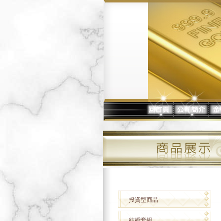
投資型商品
結婚套組