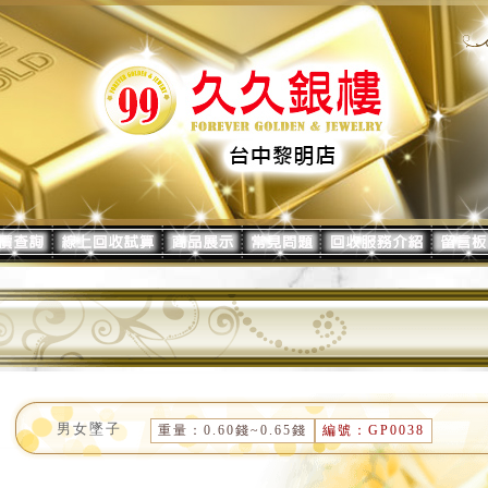
男女墜子
重量：0.60錢~0.65錢
編號：GP0038