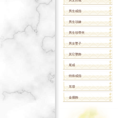
男女對戒
男生戒指
男生項鍊
男生領帶夾
男女墜子
其它墬飾
尾戒
特殊戒指
耳環
金擺飾