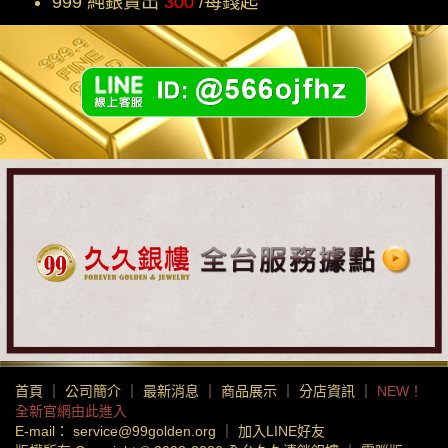
999 純銀賣出
300
/每錢起
首頁
｜
公司簡介
｜
最新消息
｜
商品展示
｜
分店資訊
｜
NEW！
全新官網由此進入
E-mail：
service@99golden.org
｜
加入LINE好友