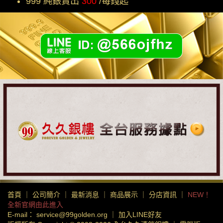
999 純銀賣出
300
/每錢起
首頁
｜
公司簡介
｜
最新消息
｜
商品展示
｜
分店資訊
｜
NEW！
全新官網由此進入
E-mail：
service@99golden.org
｜
加入LINE好友