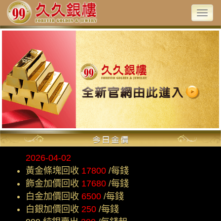
Toggl
naviga
2026-04-02
黃金條塊回收
17800
/每錢
飾金加價回收
17680
/每錢
白金加價回收
6500
/每錢
白銀加價回收
250
/每錢