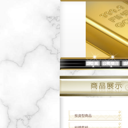
投資型商品
結婚套組