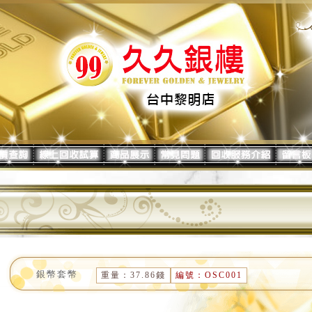
銀幣套幣
重量：37.86錢
編號：OSC001