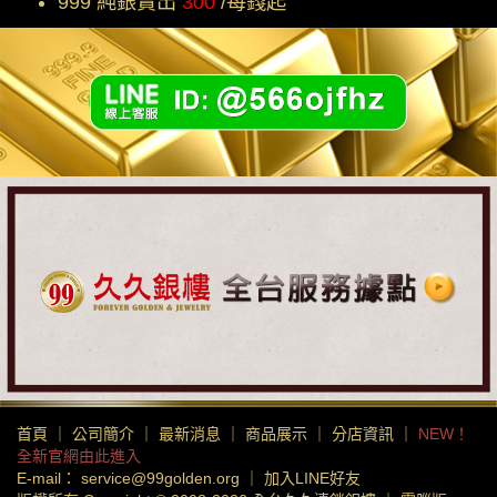
999 純銀賣出
300
/每錢起
首頁
｜
公司簡介
｜
最新消息
｜
商品展示
｜
分店資訊
｜
NEW！
全新官網由此進入
E-mail：
service@99golden.org
｜
加入LINE好友