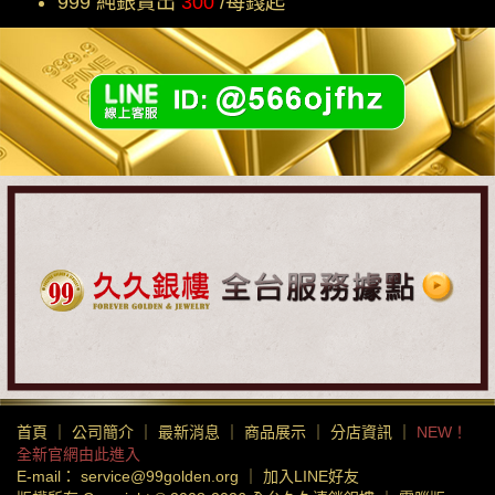
999 純銀賣出
300
/每錢起
首頁
｜
公司簡介
｜
最新消息
｜
商品展示
｜
分店資訊
｜
NEW！
全新官網由此進入
E-mail：
service@99golden.org
｜
加入LINE好友