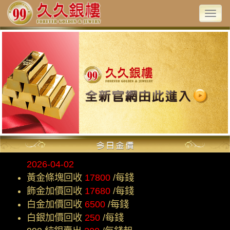
Toggl
naviga
2026-04-02
黃金條塊回收
17800
/每錢
飾金加價回收
17680
/每錢
白金加價回收
6500
/每錢
白銀加價回收
250
/每錢