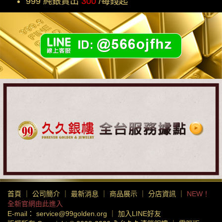
999 純銀賣出
300
/每錢起
首頁
｜
公司簡介
｜
最新消息
｜
商品展示
｜
分店資訊
｜
NEW！
全新官網由此進入
E-mail：
service@99golden.org
｜
加入LINE好友