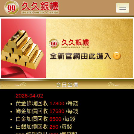
Toggl
naviga
2026-04-02
黃金條塊回收
17800
/每錢
飾金加價回收
17680
/每錢
白金加價回收
6500
/每錢
白銀加價回收
250
/每錢