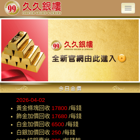
Toggl
naviga
2026-04-02
黃金條塊回收
17800
/每錢
飾金加價回收
17680
/每錢
白金加價回收
6500
/每錢
白銀加價回收
250
/每錢