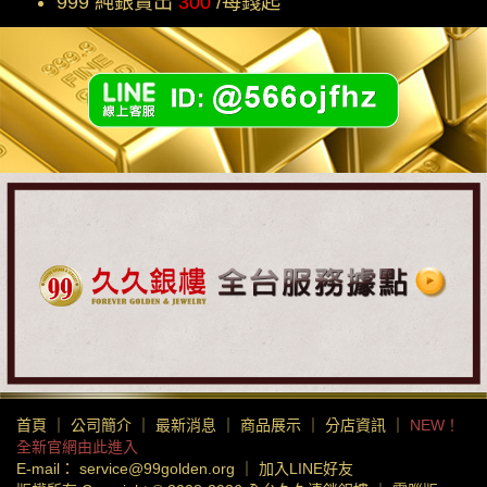
999 純銀賣出
300
/每錢起
首頁
｜
公司簡介
｜
最新消息
｜
商品展示
｜
分店資訊
｜
NEW！
全新官網由此進入
E-mail：
service@99golden.org
｜
加入LINE好友