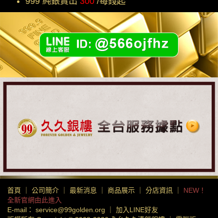
999 純銀賣出
300
/每錢起
首頁
｜
公司簡介
｜
最新消息
｜
商品展示
｜
分店資訊
｜
NEW！
全新官網由此進入
E-mail：
service@99golden.org
｜
加入LINE好友