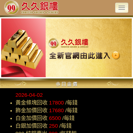
Toggl
naviga
2026-04-02
黃金條塊回收
17800
/每錢
飾金加價回收
17680
/每錢
白金加價回收
6500
/每錢
白銀加價回收
250
/每錢