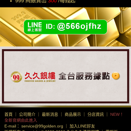
999 純銀賣出
300
/每錢起
首頁
｜
公司簡介
｜
最新消息
｜
商品展示
｜
分店資訊
｜
NEW！
全新官網由此進入
E-mail：
service@99golden.org
｜
加入LINE好友