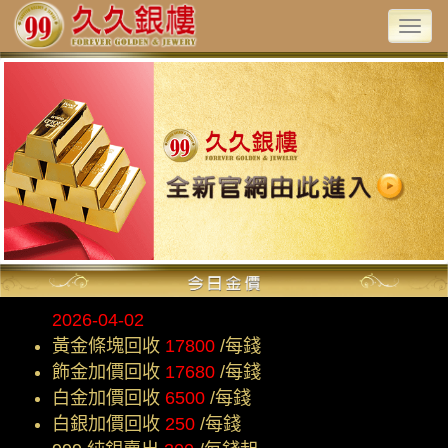
Toggl
naviga
2026-04-02
黃金條塊回收
17800
/每錢
飾金加價回收
17680
/每錢
白金加價回收
6500
/每錢
白銀加價回收
250
/每錢